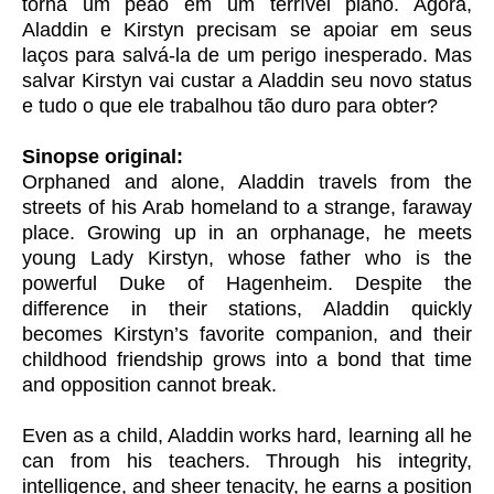
torna um peão em um terrível plano. Agora,
Aladdin e Kirstyn precisam se apoiar em seus
laços para salvá-la de um perigo inesperado. Mas
salvar Kirstyn vai custar a Aladdin seu novo status
e tudo o que ele trabalhou tão duro para obter?
Sinopse original:
Orphaned and alone, Aladdin travels from the
streets of his Arab homeland to a strange, faraway
place. Growing up in an orphanage, he meets
young Lady Kirstyn, whose father who is the
powerful Duke of Hagenheim. Despite the
difference in their stations, Aladdin quickly
becomes Kirstyn’s favorite companion, and their
childhood friendship grows into a bond that time
and opposition cannot break.
Even as a child, Aladdin works hard, learning all he
can from his teachers. Through his integrity,
intelligence, and sheer tenacity, he earns a position