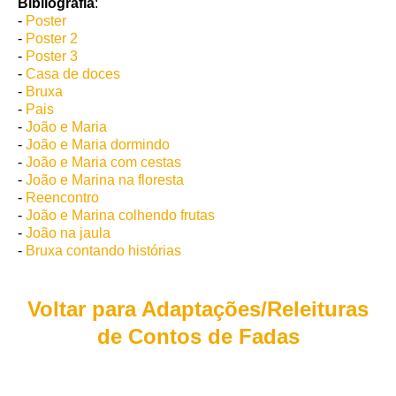
Bibliografia
:
-
Poster
-
Poster 2
-
Poster 3
-
Casa de doces
-
Bruxa
-
Pais
-
J
oão e Maria
-
João e Maria dormindo
-
João e Maria com cestas
-
João e Marina na floresta
-
Reencontro
-
João e Marina colhendo frutas
-
João na jaula
-
Bruxa contando histórias
Voltar para Adaptações/Releituras
de Contos de Fadas