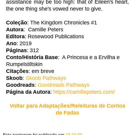
assistance may be too high: that of Eileen's heart,
the one thing she's vowed never to give.
Coleção
: The Kingdom Chronicles #1
Autora
: Camille Peters
Editora
: Rosewood Publications
Ano
: 2019
Páginas
: 312
Conto/História Base
: A Princesa e a Ervilha e
Rumpelstiltskin
Citações
: em breve
Skoob
:
Skoob Pathways
Goodreads
:
Goodreads Pathways
Página da Autora
:
https://camillepeters.com/
Voltar para Adaptações/Releituras de Contos
de Fadas
Esta postagem foi publicada em
18:34:00