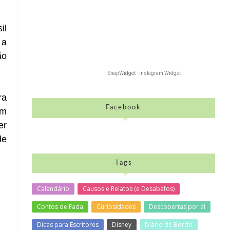
il
 a
ão
SnapWidget · Instagram Widget
ra
Facebook
am
er
de
Tags
Calendário
Causos e Relatos (e Desabafos)
Contos de Fada
Curiosidades
Descobertas por aí
Dicas para Escritores
Disney
Diário de Bordo