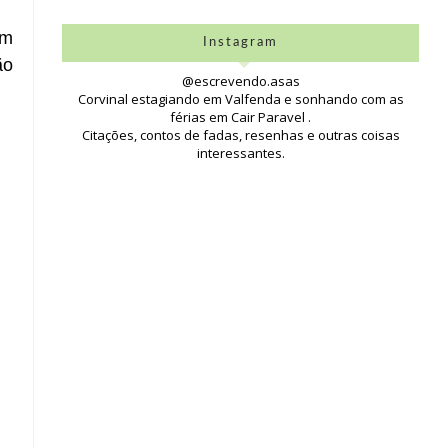
um
Instagram
ão
@escrevendo.asas
Corvinal estagiando em Valfenda e sonhando com as
férias em Cair Paravel .
Citações, contos de fadas, resenhas e outras coisas
interessantes.