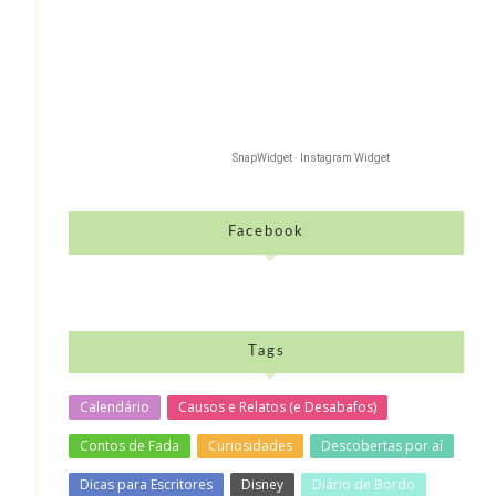
SnapWidget · Instagram Widget
Facebook
Tags
Calendário
Causos e Relatos (e Desabafos)
Contos de Fada
Curiosidades
Descobertas por aí
Dicas para Escritores
Disney
Diário de Bordo