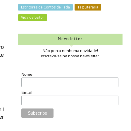
Escritores de Contos de Fada
Tag Literária
Vida de Leitor
Newsletter
ro
Não perca nenhuma novidade!
te
Inscreva-se na nossa newsletter.
Nome
Email
li
er