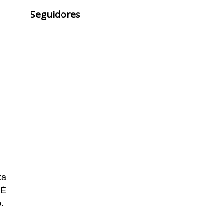
Seguidores
xa
 É
.