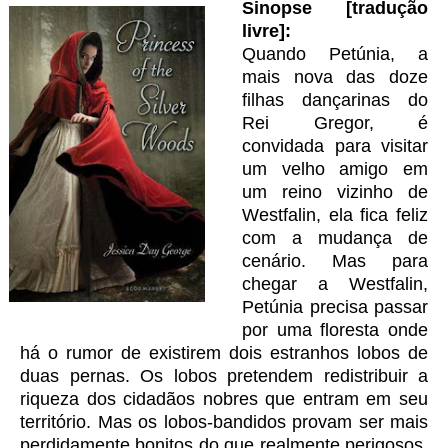
Sinopse [tradução
livre]:
Quando Petúnia, a
mais nova das doze
filhas dançarinas do
Rei Gregor, é
convidada para visitar
um velho amigo em
um reino vizinho de
Westfalin, ela fica feliz
com a mudança de
cenário. Mas para
chegar a Westfalin,
Petúnia precisa passar
por uma floresta onde
há o rumor de existirem dois estranhos lobos de
duas pernas. Os lobos pretendem redistribuir a
riqueza dos cidadãos nobres que entram em seu
território. Mas os lobos-bandidos provam ser mais
perdidamente bonitos do que realmente perigosos,