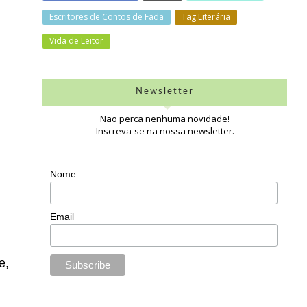
Escritores de Contos de Fada
Tag Literária
Vida de Leitor
Newsletter
Não perca nenhuma novidade!
Inscreva-se na nossa newsletter.
Nome
Email
e,