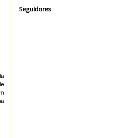
Seguidores
la
de
um
ma