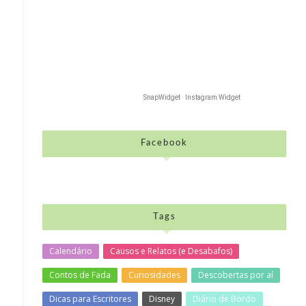
SnapWidget · Instagram Widget
Facebook
Tags
Calendário
Causos e Relatos (e Desabafos)
Contos de Fada
Curiosidades
Descobertas por aí
Dicas para Escritores
Disney
Diário de Bordo