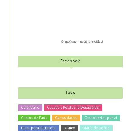
SnapWidget · Instagram Widget
Facebook
Tags
Calendário
Causos e Relatos (e Desabafos)
Contos de Fada
Curiosidades
Descobertas por aí
Dicas para Escritores
Disney
Diário de Bordo