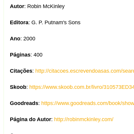
Autor
: Robin McKinley
Editora
: G. P. Putnam's Sons
Ano
: 2000
Páginas
: 400
Citações
:
http://citacoes.escrevendoasas.com/se
Skoob
:
https://www.skoob.com.br/livro/310573ED3
Goodreads
:
https://www.goodreads.com/book/sho
Página do Autor
:
http://robinmckinley.com/