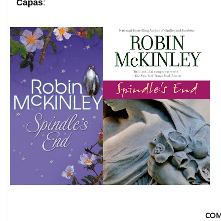
Capas
:
COM