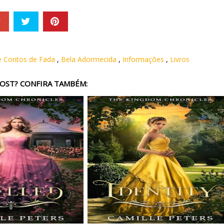
e Contos de Fada
,
Bela Adormecida
,
Informações
,
Livros
OST? CONFIRA TAMBÉM: