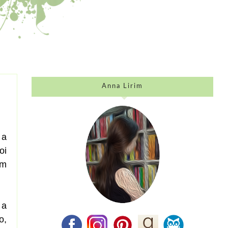
Anna Lirim
 a
oi
em
 a
o,