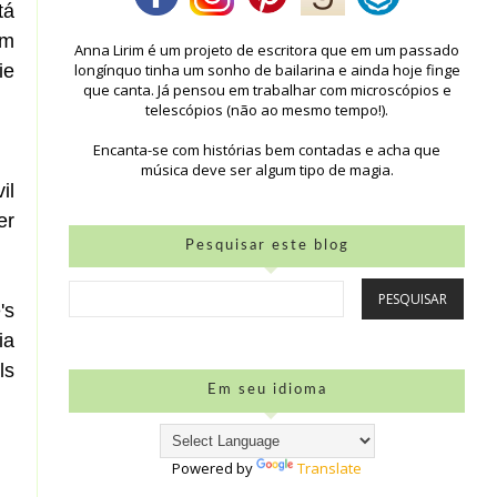
tá
em
Anna Lirim é um projeto de escritora que em um passado
ie
longínquo tinha um sonho de bailarina e ainda hoje finge
que canta. Já pensou em trabalhar com microscópios e
telescópios (não ao mesmo tempo!).
Encanta-se com histórias bem contadas e acha que
música deve ser algum tipo de magia.
il
er
Pesquisar este blog
's
ia
ls
Em seu idioma
Powered by
Translate