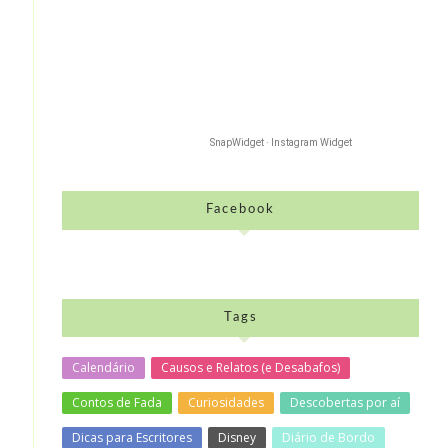
SnapWidget · Instagram Widget
Facebook
Tags
Calendário
Causos e Relatos (e Desabafos)
Contos de Fada
Curiosidades
Descobertas por aí
Dicas para Escritores
Disney
Diário de Bordo