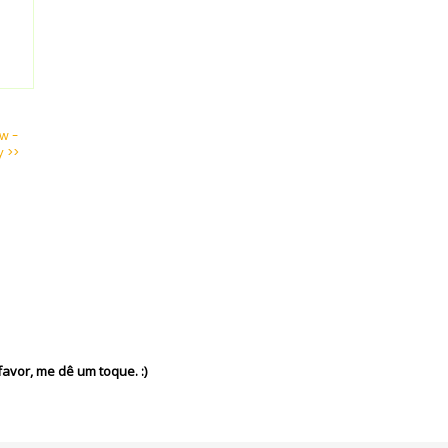
w -
 >>
avor, me dê um toque. :)