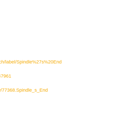
arch/label/Spindle%27s%20End
47961
w/77368.Spindle_s_End