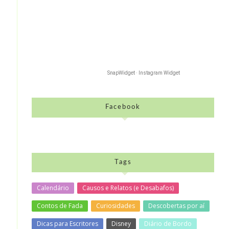
SnapWidget · Instagram Widget
Facebook
Tags
Calendário
Causos e Relatos (e Desabafos)
Contos de Fada
Curiosidades
Descobertas por aí
Dicas para Escritores
Disney
Diário de Bordo