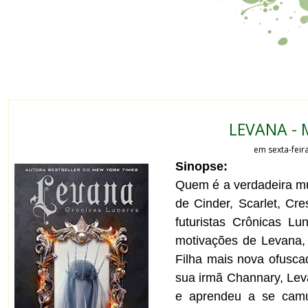
LEVANA - 
em sexta-feir
Sinopse:
Quem é a verdadeira mul
de Cinder, Scarlet, Cre
futuristas Crônicas L
motivações de Levana,
Filha mais nova ofuscad
sua irmã Channary, Leva
e aprendeu a se camu