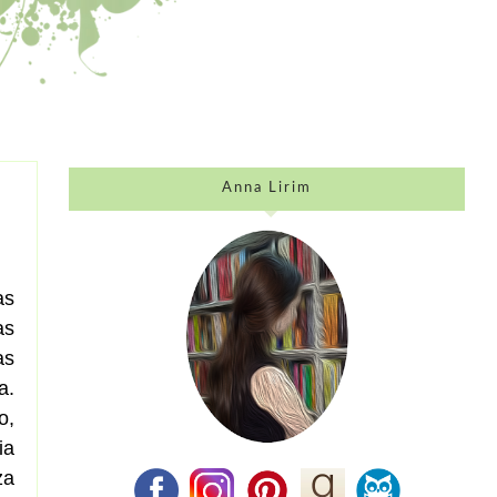
Anna Lirim
as
as
as
a.
o,
ia
za