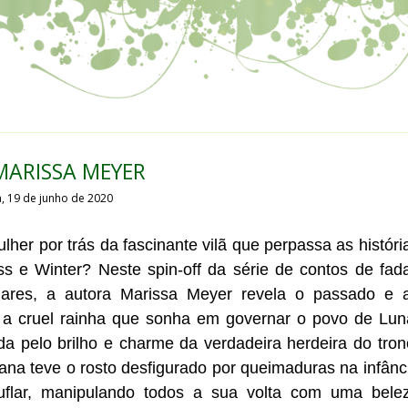
MARISSA MEYER
a, 19 de junho de 2020
her por trás da fascinante vilã que perpassa as históri
ss e Winter? Neste spin-off da série de contos de fad
unares, a autora Marissa Meyer revela o passado e 
 a cruel rainha que sonha em governar o povo de Lun
a pelo brilho e charme da verdadeira herdeira do tron
na teve o rosto desfigurado por queimaduras na infânc
flar, manipulando todos a sua volta com uma bele