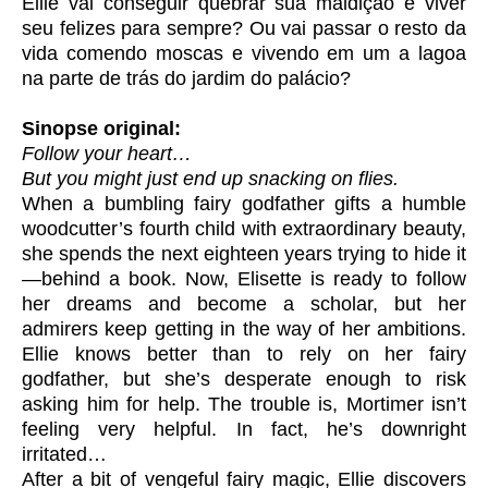
Ellie vai conseguir quebrar sua maldição e viver
seu felizes para sempre? Ou vai passar o resto da
vida comendo moscas e vivendo em um a lagoa
na parte de trás do jardim do palácio?
Sinopse original:
Follow your heart…
But you might just end up snacking on flies.
When a bumbling fairy godfather gifts a humble
woodcutter’s fourth child with extraordinary beauty,
she spends the next eighteen years trying to hide it
—behind a book. Now, Elisette is ready to follow
her dreams and become a scholar, but her
admirers keep getting in the way of her ambitions.
Ellie knows better than to rely on her fairy
godfather, but she’s desperate enough to risk
asking him for help. The trouble is, Mortimer isn’t
feeling very helpful. In fact, he’s downright
irritated…
After a bit of vengeful fairy magic, Ellie discovers