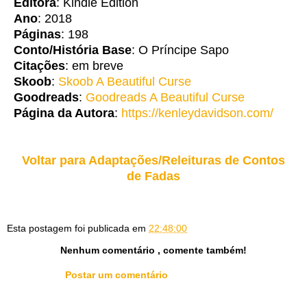
Editora
: Kindle Edition
Ano
: 2018
Páginas
: 198
Conto/História Base
: O Príncipe Sapo
Citações
: em breve
Skoob
:
Skoob A Beautiful Curse
Goodreads
:
Goodreads A Beautiful Curse
Página da Autora
:
https://kenleydavidson.com/
Voltar para Adaptações/Releituras de Contos
de Fadas
Esta postagem foi publicada em
22:48:00
Nenhum comentário , comente também!
Postar um comentário