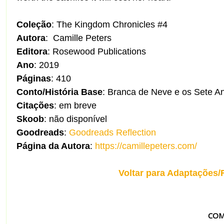
Coleção
: The Kingdom Chronicles #4
Autora
: Camille Peters
Editora
: Rosewood Publications
Ano
: 2019
Páginas
: 410
Conto/História Base
: Branca de Neve e os Sete A
Citações
: em breve
Skoob
: não disponível
Goodreads
:
Goodreads Reflection
Página da Autora
:
https://camillepeters.com/
Voltar para Adaptações/
COM