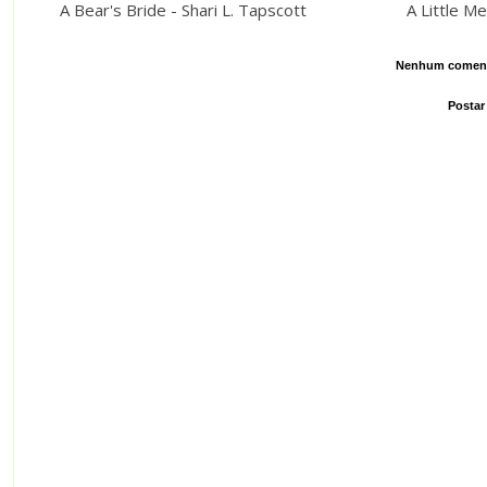
A Bear's Bride - Shari L. Tapscott
A Little M
Nenhum coment
Postar