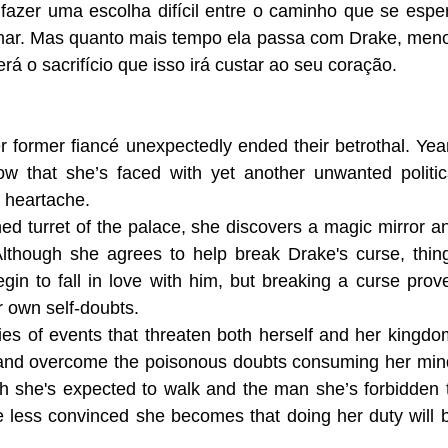
azer uma escolha difícil entre o caminho que se espe
amar. Mas quanto mais tempo ela passa com Drake, men
á o sacrifício que isso irá custar ao seu coração.
 former fiancé unexpectedly ended their betrothal. Yea
now that she’s faced with yet another unwanted politic
 heartache.
 turret of the palace, she discovers a magic mirror a
Although she agrees to help break Drake's curse, thin
gin to fall in love with him, but breaking a curse prov
r own self-doubts.
ies of events that threaten both herself and her kingdo
e and overcome the poisonous doubts consuming her min
h she's expected to walk and the man she’s forbidden 
e less convinced she becomes that doing her duty will 