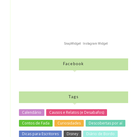
SnapWidget · Instagram Widget
Facebook
Tags
Calendário
Causos e Relatos (e Desabafos)
Contos de Fada
Curiosidades
Descobertas por aí
Dicas para Escritores
Disney
Diário de Bordo