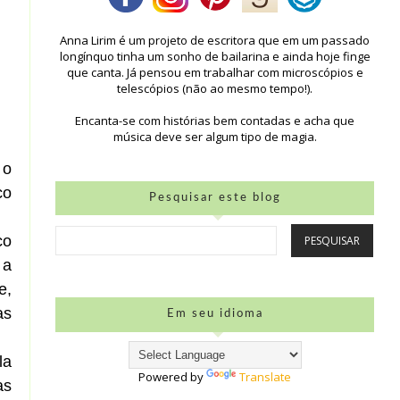
Anna Lirim é um projeto de escritora que em um passado
longínquo tinha um sonho de bailarina e ainda hoje finge
que canta. Já pensou em trabalhar com microscópios e
telescópios (não ao mesmo tempo!).
Encanta-se com histórias bem contadas e acha que
música deve ser algum tipo de magia.
 o
co
Pesquisar este blog
co
 a
e,
as
Em seu idioma
la
Powered by
Translate
as