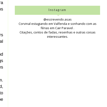
ra
os
Instagram
@escrevendo.asas
Corvinal estagiando em Valfenda e sonhando com as
férias em Cair Paravel .
Citações, contos de fadas, resenhas e outras coisas
rs
interessantes.
al
nd
gs
es
m.
d,
to
be