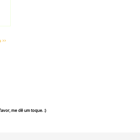
s >>
avor, me dê um toque. :)