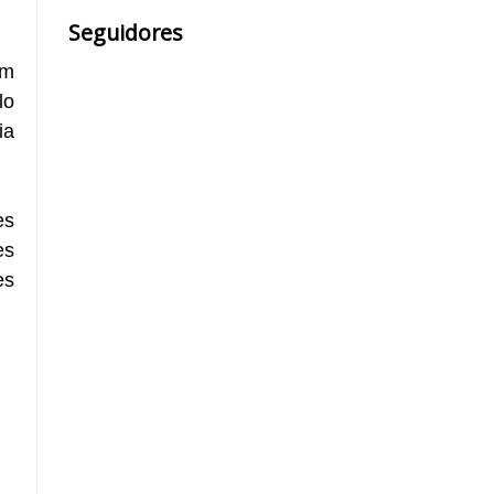
Seguidores
um
lo
ia
es
es
es