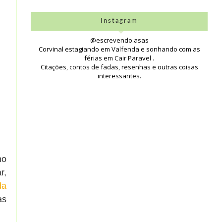
Instagram
@escrevendo.asas
Corvinal estagiando em Valfenda e sonhando com as
férias em Cair Paravel .
Citações, contos de fadas, resenhas e outras coisas
interessantes.
no
r,
da
as