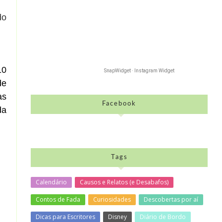
do
10
SnapWidget · Instagram Widget
de
as
Facebook
da
Tags
Calendário
Causos e Relatos (e Desabafos)
Contos de Fada
Curiosidades
Descobertas por aí
Dicas para Escritores
Disney
Diário de Bordo