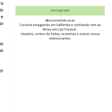
ra
io
Instagram
 e
@escrevendo.asas
ão
Corvinal estagiando em Valfenda e sonhando com as
férias em Cair Paravel .
Citações, contos de fadas, resenhas e outras coisas
interessantes.
as
as
er