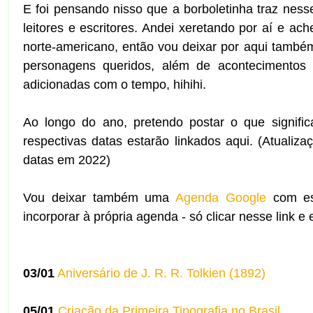
E foi pensando nisso que a borboletinha traz ne
leitores e escritores. Andei xeretando por aí e 
norte-americano, então vou deixar por aqui também
personagens queridos, além de acontecimentos 
adicionadas com o tempo, hihihi.
Ao longo do ano, pretendo postar o que signif
respectivas datas estarão linkados aqui. (Atuali
datas em 2022)
Vou deixar também uma
Agenda Google
com ess
incorporar à própria agenda - só clicar nesse link e
03/01
Aniversário de J. R. R. Tolkien (1892)
05/01
Criação da Primeira Tipografia no Brasil