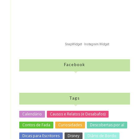
SnapWidget · Instagram Widget
Facebook
Tags
Calendário
Causos e Relatos (e Desabafos)
Contos de Fada
Curiosidades
Descobertas por aí
Dicas para Escritores
Disney
Diário de Bordo